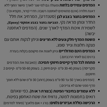
המדפים עמידים בלחות
ומעולה גם למי שגר לאורך מישור החוף ללא
דאגת חלודה (אינם מתאימים לאחסנה רטובה: חדרי קירור, מקפיא וכו')
(סטנדרט), המרחיב את חלל
המדפים בתנור בצבע לבן
החדר ונותן מראה נקי.
הצביעה בתנור בצבע אפוקסי (Epoxy),
לשמירת איכות המדף לאורך שנים. (המדפים לאחסנה
יבשה)
וניתן לנקות אותם עם
משטח המדף חלק ונעים
ללא חריצים
מנקה חלונות ונייר סופג.
המדפים הינם מודולריים
וניתן לשנות את מיקומם בקלות בעזרת
ברגים (גם לאחר הרכבתם.)
מתחת לכל מדף קיימים חיזוקי תמיכה
: (מאבטח את המדפים
מקריסה)
בעומק 30-40 ס"מ -קיים חיזוק 1. בעומק 50-60 ס"מ -קיימים 2
חיזוקים.
(המדפים באורך 50 עד 90 ס"מ בעומק (רוחב) 30 ס"מ שהם ללא תומך
מדף מפני שהם לא צריכים.)
כפי שאתם
ללא עמודים בחיבורי הפינות (בצורת ר או ח).
רואים בתמונות למטה, נרוויח את שטח האחסון בפינות.
הרכישה כוללת אביזרים נלווים:
בורג + אום פלאנץ' (מיוחד למדפים)