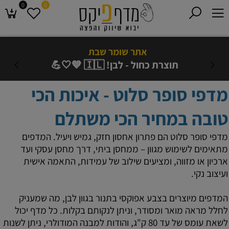
0
0
אתר שומר שבת
תוצרת כחול - לבן! 🇮🇱 💙🤍💪
מדפי סופר סלוט - איכות הכי
טובה במחיר הכי משתלם
מדפי סופר סלוט הם פתרון אחסון חזק, גמיש ויעיל. המדפים
מתאימים לשימוש מגוון – ממחסן ביתי, דרך מחסן עסקי ועד
ארכיון או מזווה, ומציעים שילוב של עמידות, התאמה אישית
ועיצוב נקי.
המדפים מיוצרים בצבע אפוקסי בתנור בגוון לבן, מה שמעניק
לחלל מראה מואר ומסודר, וניתן לנקותם בקלות. כל מדף יכול
לשאת עומס של עד 80 ק"ג, והודות למבנה המודולרי, ניתן לשנות