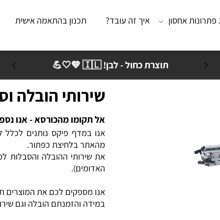
נות אחסון
איך זה עובד?
תכנון בהתאמה אישית
מא
תוצרת כחול - לבן! 🇮🇱 💙🤍💪
שירותי הובלה וסב
אל תקומו מהכורסא - אנו נספק 
אנו במדף פיקס נותנים לכלל לקוח
מהאתר בלחיצת כפתור.
את שירותי ההובלה והסבלות למדפ
האדומים).
אנו מספקים לכם את המוצרים תוך 4 ימי עסקים. (להוציא שישי-שבת)
במידה והזמנתם הובלה וגם שירותי הרכבה,