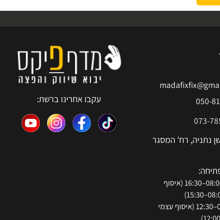
וב
madafixfix@g
עקבו אחרינו ברשת:
050
073-
נתניה, רח' המסגר
חה:
א'-ה': 08:00–16:30 (איסוף