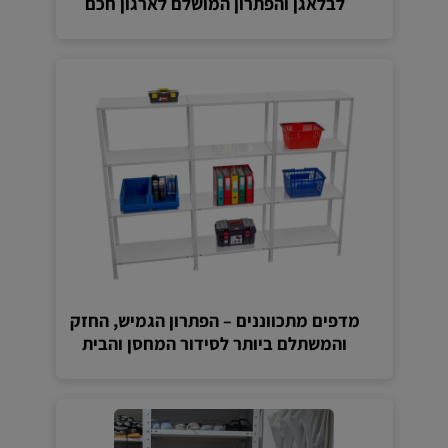
לבלאגן והפתרון המושלם לארגון חכם
מדפים מתכווננים – הפתרון הגמיש, החזק
והמשתלם ביותר לסידור המחסן והבית