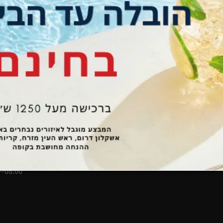
מידע
יצירת קשר
שאלות ותשובות
mail.com
-8193655
מדפי סופר סלוט
7854447
שירותי הובלה וסבלות
א.ת הישן 
שירותי הרכבה וקיבועים
11
שעות פתי
מדריך הרכב
ת
מ
דפים
עצמי 08:00–15:30)
מדיניות פרטיות
08:00–12:00)