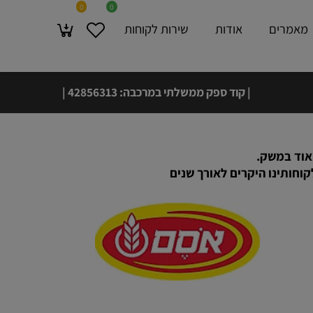
0
0
מרים
אודות
שירות לקוחות
| קוד ספק ממשלתי במרכבה: 42856313 |
משלוח עד בית 🚚🏠 הלקוח תוך 4 ימי עסקים!
ד במשק.
תינו היקרים לאורך שנים