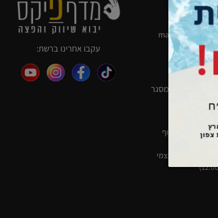
madafixfix@g
עקבו אחרינו ברשת:
050
073-
נתניה, רח' המסגר
חה:
א'-ה': 08:00–16:30 (איסוף
ו': 08:00–12:30 (איסוף עצמי